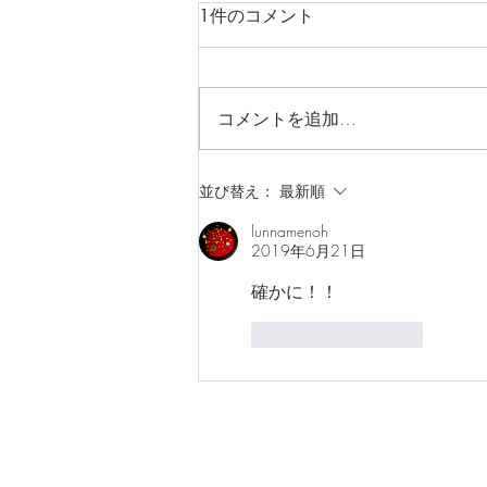
1件のコメント
コメントを追加…
大人をハッとさせる、子ども
並び替え：
最新順
たちの『思春期語録』
lunnamenoh
2019年6月21日
確かに！！
いいね！
返信