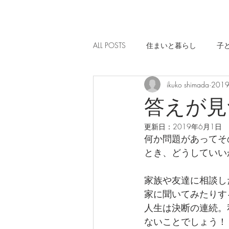
ALL POSTS
住まいと暮らし
子
ikuko shimada
201
答えが見
更新日：
2019年6月1日
何か問題があってそ
とき、どうしていい
家族や友達に相談し
家に聞いてみたりす
人生は決断の連続。
ないことでしょう！