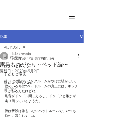
記事
ALL POSTS
ikuko shimada
ALL POSTS
2022年6月17日
読了時間: 2分
家具ものがたり～ベッド編〜
住まいと暮らし
更新日：
2023年5月2日
子どもと環境
今日は2階のリビングルームがやけに騒がしい。
親として学ぶこと
僕のいる1階のベッドルームの真上には、キッチ
LIFE TIPS
ンがあるんだけどね。
足音がドンドン聞こえるし、ドタドタと誰かが
走り回っているようだ。
僕は普段は誰もいないベッドルームで、いつも
静かに暮らしている。