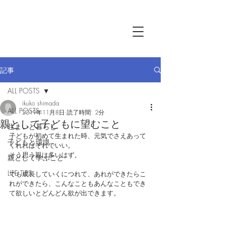
記事
ALL POSTS
ikuko shimada
ALL POSTS
2019年11月8日
読了時間: 2分
親として子どもに望むこと
住まいと暮らし
子どもが初めて生まれた時、元気でさえあって
子どもと環境
くれればそれでいい。
そう思う親は多いはず。
親として学ぶこと
LIFE TIPS
でも成長していくにつれて、あれができたらこ
れができたら、こんなこともあんなこともでき
て欲しいとどんどん欲が出できます。