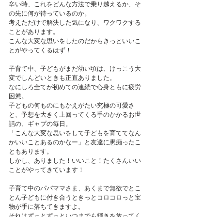
辛い時、これをどんな方法で乗り越えるか、そ
の先に何が待っているのか。
考えただけで解決した気になり、ワクワクする
ことがあります。
こんな大変な思いをしたのだからきっといいこ
とがやってくるはず！
子育て中、子どもがまだ幼い頃は、けっこう大
変でしんどいときも正直ありました。
なにしろ全てが初めての連続で心身ともに疲労
困憊。
子どもの何ものにもかえがたい究極の可愛さ
と、予想を大きく上回ってくる手のかかるお世
話の、ギャプの毎日。
「こんな大変な思いをして子どもを育ててなん
かいいことあるのかなー」と友達に愚痴ったこ
ともあります。
しかし、ありました！いいこと！たくさんいい
ことがやってきています！
子育て中のパパママさま、あくまで無欲でとこ
とん子どもに付き合うときっとコロコロっと宝
物が手に落ちてきますよ。
それはずっとずっといつまでも輝きを放ってく