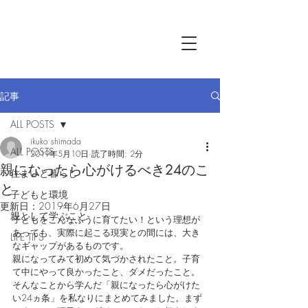
記事
ALL POSTS
ikuko shimada
ALL POSTS
2019年5月10日
読了時間: 2分
親になったら心がけるべき24のこ
住まいと暮らし
と
子どもと環境
更新日：
2019年6月27日
親として学ぶこと
子どもをこんなふうに育てたい！という理想が
あっても、実際に起こる現実との間には、大き
LIFE TIPS
なギャップがあるものです。
親になってみて初めて気づかされたこと。子育
て中にやって良かったこと、ダメだったこと。
そんなことから学んだ「親になったら心がけた
い24ヵ条」を私なりにまとめてみました。まず