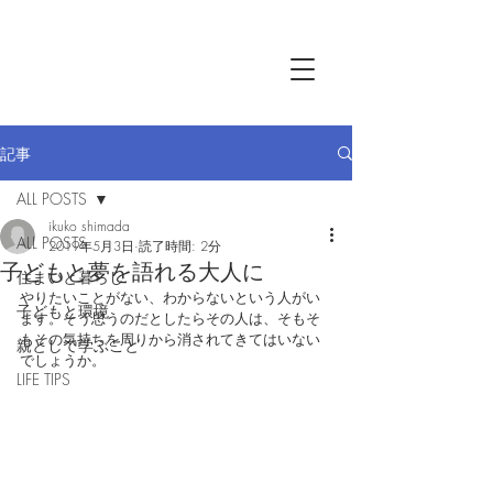
記事
ALL POSTS
ikuko shimada
ALL POSTS
2019年5月3日
読了時間: 2分
子どもと夢を語れる大人に
住まいと暮らし
やりたいことがない、わからないという人がい
子どもと環境
ます。そう思うのだとしたらその人は、そもそ
もその気持ちを周りから消されてきてはいない
親として学ぶこと
でしょうか。 
LIFE TIPS