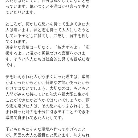
人たちはたいてい、自分は成功していないと思
っています。気がつくと不満ばかり言って生き
ていたりいます。
ところが、何かしら想いを持って生きてきた大
人は違います。夢と志を持って大人になろうと
している子どもに賛同し、共感し、背中を押し
てくれます。
否定的な言葉は一切なく、「協力するよ」「応
援するよ」と温かく勇気づける言葉をかけま
す。そういう人たちは社会的に見ても皆成功者
です。
夢を叶えられた人がうまくいった理由は、環境
がよかったからとか、特別な才能があったから
だけではないでしょう。大切なのは、もともと
人間がみんな持っていた能力を最大限に生かす
ことができたかどうかではないでしょうか。夢
や志を遂げた人は、その想いをつぶされず、生
まれ持った能力を十分に引き出すことのできる
環境で育まれてきた人たちです。
子どもたちにそんな環境を作ってあげること
が、周囲の大人の役目だと思います。与えられ