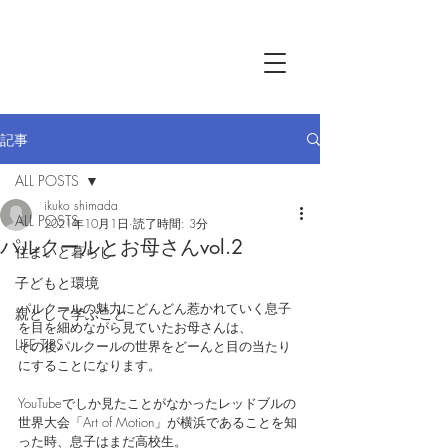
記事
ALL POSTS
ikuko shimada
ALL POSTS
2021年10月1日
読了時間: 3分
パルクールとお母さんvol.2
住まいと暮らし
子どもと環境
パルクールの魅力にどんどん惹かれていく息子
親として学ぶこと
を目を細めながら見ていたお母さんは、
LIFE TIPS
その後パルクールの世界をどーんと目の当たり
にすることになります。
YouTubeでしか見たことがなかったレッドブルの
世界大会「Art of Motion」が横浜であることを知
った時、息子はまだ高校生。