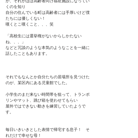
が、それがほぼ高齢者向け福祉施設になってい
くのを知り
自分の住んでいる町は高齢者には手厚いけど僕
たちには優しくない！
嘆くとこ嘆くこと、、、笑
「高校生には選挙権がないからしかたない
ね、、、」
などと冗談のような本気のようなことを一緒に
話したこともあります。
それでもなんとか自分たちの居場所を見つけた
のが、某区内にある児童館でした。
小学生のまだ来ない時間帯を狙って、トランポ
リンやマット、跳び箱を使わせてもらい
屋外ではできない動きを練習していたようで
す。
毎日いきいきとした表情で帰宅する息子！　そ
れだけで幸せな母！