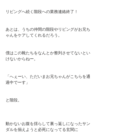
リビングへ続く階段への業務連絡終了！
あとは、うちの仲間の階段やリビングがお兄ち
ゃんをケアしてくれるだろう。
僕はこの靴たちをなんとか整列させてないとい
けないからねー。
「へぇーい、ただいまお兄ちゃんがこちらを通
過中でーす」
と階段。
動かないお腹を揺らして裏っ返しになったサン
ダルを揃えようと必死になってる玄関に