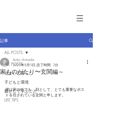
記事
ALL POSTS
ikuko shimada
ALL POSTS
2025年8月9日
読了時間: 2分
家ものがたり〜玄関編～
住まいと暮らし
子どもと環境
僕は家の中でも、顔として、とても重要なポス
親として学ぶこと
トを任されている玄関と申します。
LIFE TIPS