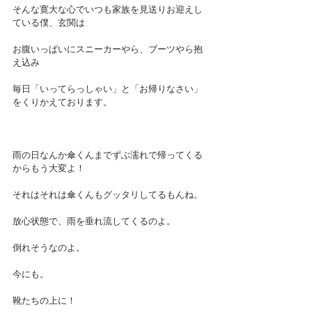
そんな寛大な心でいつも家族を見送りお迎えし
ている僕、玄関は
お腹いっぱいにスニーカーやら、ブーツやら抱
え込み
毎日「いってらっしゃい」と「お帰りなさい」
をくりかえております。
雨の日なんか傘くんまでずぶ濡れで帰ってくる
からもう大変よ！
それはそれは傘くんもグッタリしてるもんね。
放心状態で、雨を垂れ流してくるのよ。
倒れそうなのよ。
今にも。
靴たちの上に！